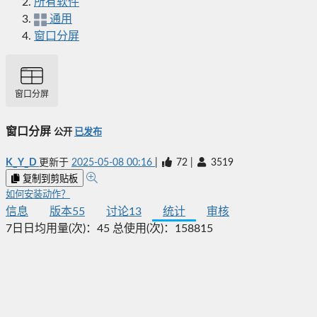
所有软件
通用
窗口分屏
窗口分屏
窗口分屏
公开
已发布
K_Y_D
更新于
2025-05-08 00:16
|
72
|
3519
复制到剪贴板
如何安装动作？
信息
版本
55
讨论
13
统计
审核
7日日均用量(次)：
45
总使用(次)：
158815