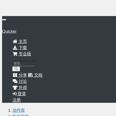
Quicker
主页
下载
专业版
分享
文档
讨论
外观
登录
注册
动作库