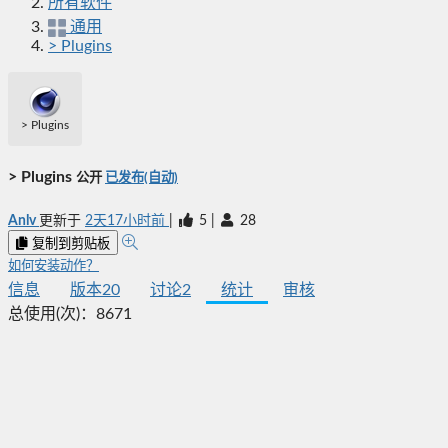
所有软件
通用
> Plugins
> Plugins
> Plugins
公开
已发布(自动)
Anlv
更新于
2天17小时前
|
5
|
28
复制到剪贴板
如何安装动作？
信息
版本
20
讨论
2
统计
审核
总使用(次)：
8671