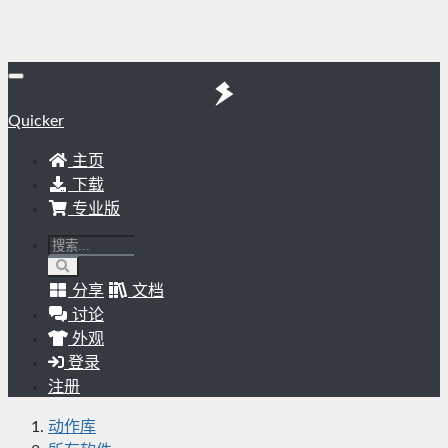
Quicker
主页
下载
专业版
分享
文档
讨论
外观
登录
注册
动作库