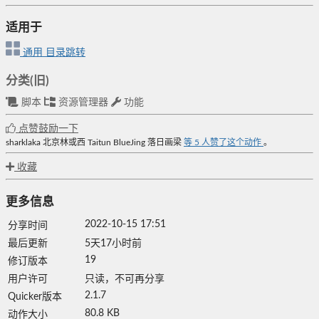
适用于
通用
目录跳转
分类(旧)
脚本
资源管理器
功能
点赞鼓励一下
sharklaka
北京林或西
Taitun
BlueJing
落日画梁
等
5
人赞了这个动作
。
收藏
更多信息
2022-10-15 17:51
分享时间
最后更新
5天17小时前
19
修订版本
用户许可
只读，不可再分享
2.1.7
Quicker版本
80.8 KB
动作大小