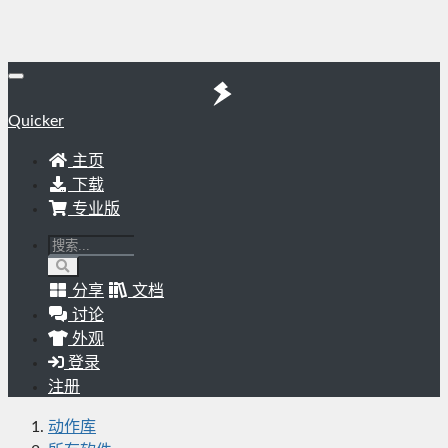
Quicker
主页
下载
专业版
分享
文档
讨论
外观
登录
注册
动作库