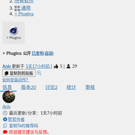
所有软件
通用
> Plugins
> Plugins
> Plugins
公开
已发布(自动)
Anlv
更新于
5天17小时前
|
5
|
29
复制到剪贴板
如何安装动作？
信息
版本
20
讨论
2
统计
审核
Anlv
最近更新/分享：1天7小时前
赞赏作者
复制Ta的推荐码
欢迎提交建议与反馈。