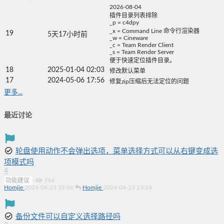
2026-08-04
插件目录列表排除
_p = c4dpy
_x = Command Line 命令行渲染器
19
5天17小时前
_w = Cineware
_c = Team Render Client
_s = Team Render Server
便于快速定位插件目录。
18
2025-01-04 02:03
修改默认菜单
17
2024-05-06 17:56
修复zip压缩后无法定位的问题
更多...
最近讨论
轮盘使用动作不会弹出选项，菜单选择方式可以从右键变成选
项模式吗
4
功能建议
·
794
Homjie
2024-04-23 19:06
Homjie
2024-04-23 23:24
备份文件可以自定义选择路径吗