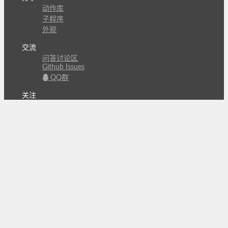
动作库
子程序
外观
交流
问答讨论区
Github Issues
QQ群
关注
CL的微博
微信订阅号
条款
隐私政策
报告不良信息
Copyright © 北京立迩合讯科技有限公司
•
京ICP备