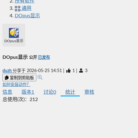
所有软件
通用
DOpus显示
DOpus显示
DOpus显示
公开
已发布
duzh
分享于
2026-05-25 14:51
|
1
|
3
复制到剪贴板
如何安装动作？
信息
版本
1
讨论
0
统计
审核
总使用(次)：
212