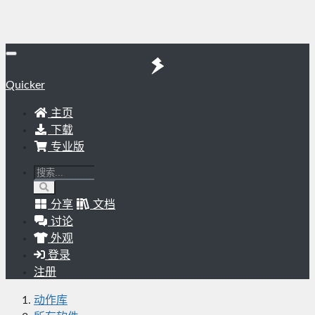
Quicker
主页
下载
专业版
分享
文档
讨论
外观
登录
注册
动作库