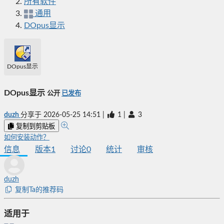
所有软件
通用
DOpus显示
DOpus显示
DOpus显示
公开
已发布
duzh
分享于
2026-05-25 14:51
|
1
|
3
复制到剪贴板
如何安装动作？
信息
版本
1
讨论
0
统计
审核
duzh
复制Ta的推荐码
适用于