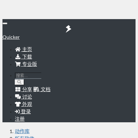
Quicker
主页
下载
专业版
分享
文档
讨论
外观
登录
注册
动作库