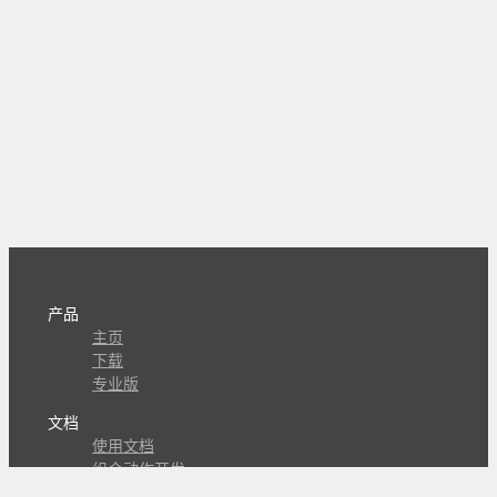
产品
主页
下载
专业版
文档
使用文档
组合动作开发
知识库