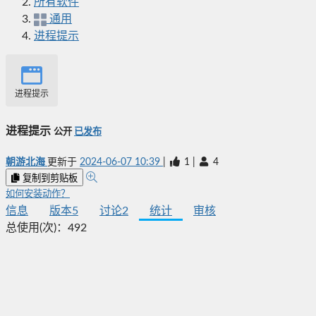
所有软件
通用
进程提示
进程提示
进程提示
公开
已发布
朝游北海
更新于
2024-06-07 10:39
|
1
|
4
复制到剪贴板
如何安装动作？
信息
版本
5
讨论
2
统计
审核
总使用(次)：
492