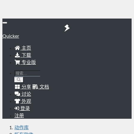
Quicker
主页
下载
专业版
分享
文档
讨论
外观
登录
注册
动作库