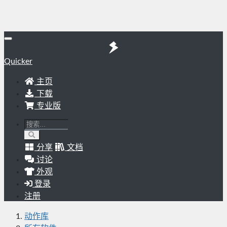
Quicker
主页
下载
专业版
分享
文档
讨论
外观
登录
注册
动作库