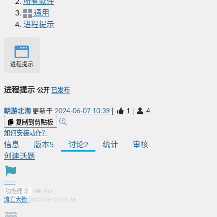
所有软件
通用
进程提示
进程提示
进程提示
公开
已发布
朝游北海
更新于
2024-06-07 10:39
|
1
|
4
复制到剪贴板
如何安装动作？
信息
版本
5
讨论
2
统计
审核
创建话题
----
功能建议
·
282
流亡大街
2025-09-11 09:36