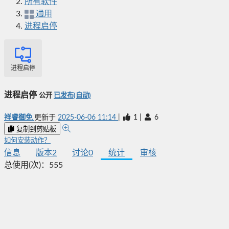
所有软件
通用
进程启停
进程启停
进程启停
公开
已发布(自动)
祥睿御免
更新于
2025-06-06 11:14
|
1
|
6
复制到剪贴板
如何安装动作？
信息
版本
2
讨论
0
统计
审核
总使用(次)：
555