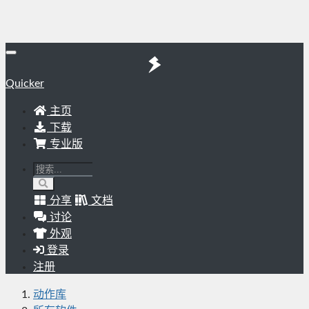
Quicker
主页
下载
专业版
分享
文档
讨论
外观
登录
注册
动作库