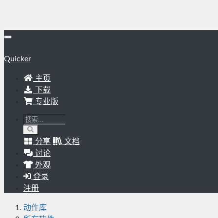
Quicker
主页
下载
专业版
分享
文档
讨论
外观
登录
注册
动作库