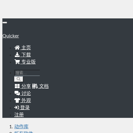
Quicker
主页
下载
专业版
分享
文档
讨论
外观
登录
注册
动作库