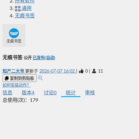
所有软件
通用
无痕书签
无痕书签
无痕书签
公开
已发布(自动)
知产二大爷
更新于
2026-07-07 16:02
|
0
|
11
复制到剪贴板
如何安装动作？
信息
版本
4
讨论
0
统计
审核
总使用(次)：
179