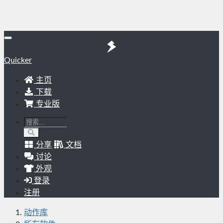
Quicker
主页
下载
专业版
分享
文档
讨论
外观
登录
注册
动作库