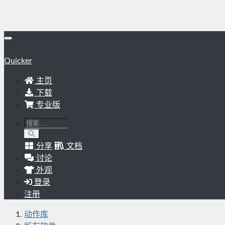
Quicker
主页
下载
专业版
分享
文档
讨论
外观
登录
注册
动作库