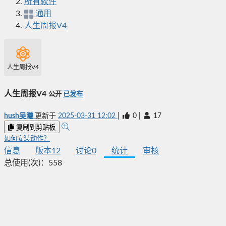
所有软件
通用
人生周报V4
人生周报V4
人生周报V4
公开
已发布
hush吴曦
更新于
2025-03-31 12:02
|
0
|
17
复制到剪贴板
如何安装动作？
信息
版本
12
讨论
0
统计
审核
总使用(次)：
558