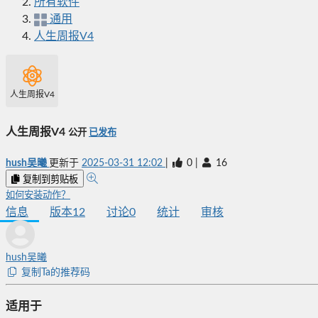
所有软件
通用
人生周报V4
人生周报V4
人生周报V4
公开
已发布
hush吴曦
更新于
2025-03-31 12:02
|
0
|
16
复制到剪贴板
如何安装动作？
信息
版本
12
讨论
0
统计
审核
hush吴曦
复制Ta的推荐码
适用于