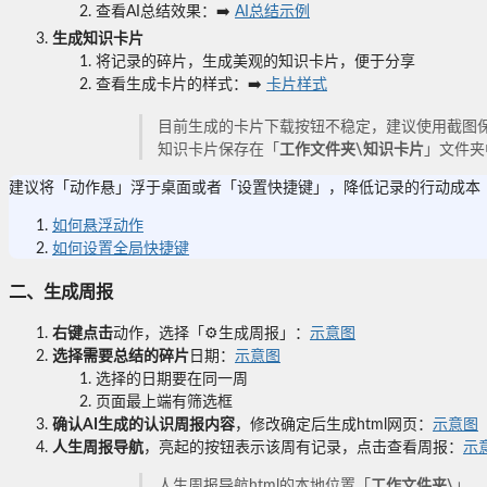
查看AI总结效果：➡️
AI总结示例
生成知识卡片
将记录的碎片，生成美观的知识卡片，便于分享
查看生成卡片的样式：➡️
卡片样式
目前生成的卡片下载按钮不稳定，建议使用截图
知识卡片保存在「
工作文件夹\知识卡片
」文件夹
建议将「动作悬」浮于桌面或者「设置快捷键」，降低记录的行动成本
如何悬浮动作
如何设置全局快捷键
二、生成周报
右键点击
动作，选择「⚙︎生成周报」：
示意图
选择需要总结的碎片
日期：
示意图
选择的日期要在同一周
页面最上端有筛选框
确认AI生成的认识周报内容
，修改确定后生成html网页：
示意图
人生周报导航
，亮起的按钮表示该周有记录，点击查看周报：
示
人生周报导航html的本地位置「
工作文件夹\
」