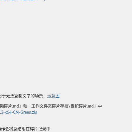
」
用于无法复制文字的场景：
示意图
}碎片.md」
和
「工作文件夹碎片存档\累积碎片.md」
中
9.3-x64-CN-Green.zip
动作会将总结附在碎片记录中