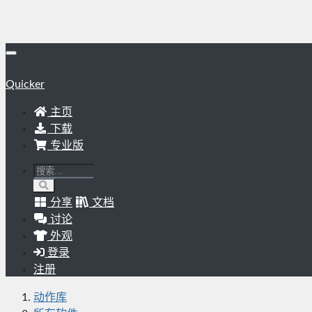
Quicker
主页
下载
专业版
分享
文档
讨论
外观
登录
注册
动作库