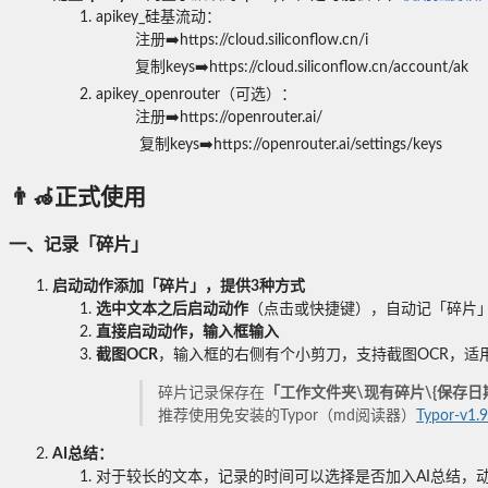
apikey_硅基流动：
注册➡️https://cloud.siliconflow.cn/i
复制keys➡️https://cloud.siliconflow.cn/account/ak
apikey_openrouter（可选）：
注册➡️https://openrouter.ai/
复制keys➡️https://openrouter.ai/settings/keys
👨🦽正式使用
一、
记录「碎片」
启动动作添加「碎片」，提供3种方式
选中文本之后启动动作
（点击或快捷键），自动记「碎片
直接启动动作，输入框输入
截图OCR
，输入框的右侧有个小剪刀，支持截图OCR，适
碎片记录保存在
「工作文件夹\现有碎片\{保存日期
推荐使用免安装的Typor（md阅读器）
Typor-v1.
AI总结：
对于较长的文本，记录的时间可以选择是否加入AI总结，