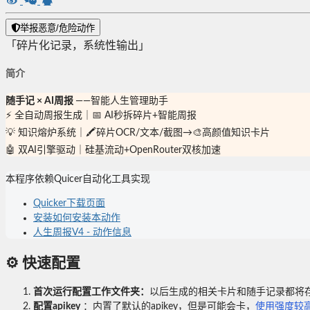
举报恶意/危险动作
「碎片化记录，系统性输出」
简介
随手记 × AI周报
——智能人生管理助手
⚡️ 全自动周报生成｜📅 AI秒拆碎片+智能周报
💡 知识熔炉系统｜🖍️碎片OCR/文本/截图→🎨高颜值知识卡片
🤖 双AI引擎驱动｜硅基流动+OpenRouter双核加速
本程序依赖Quicer自动化工具实现
Quicker下载页面
安装如何安装本动作
人生周报V4 - 动作信息
⚙️ 快速配置
首次运行配置工作文件夹：
以后生成的相关卡片和随手记录都将
配置apikey
：内置了默认的apikey，但是可能会卡，
使用强度较高