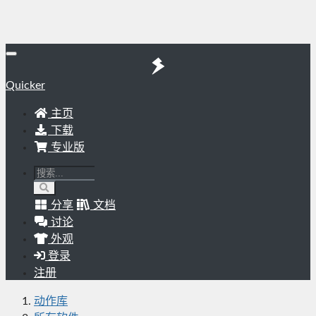
Quicker
主页
下载
专业版
分享
文档
讨论
外观
登录
注册
动作库