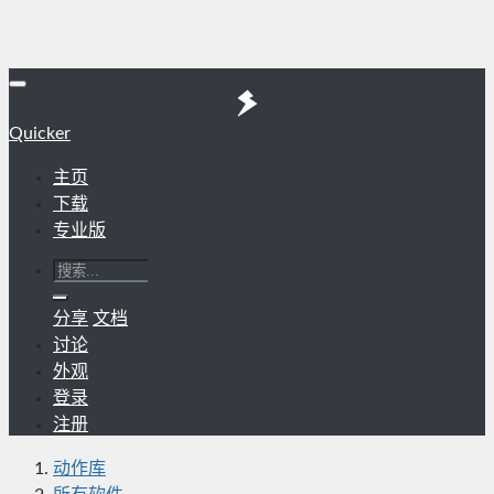
Quicker
主页
下载
专业版
分享
文档
讨论
外观
登录
注册
动作库