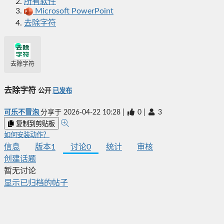
所有软件
Microsoft PowerPoint
去除字符
去除字符
去除字符
公开
已发布
可乐不冒泡
分享于
2026-04-22 10:28
|
0
|
3
复制到剪贴板
如何安装动作？
信息
版本
1
讨论
0
统计
审核
创建话题
暂无讨论
显示已归档的帖子