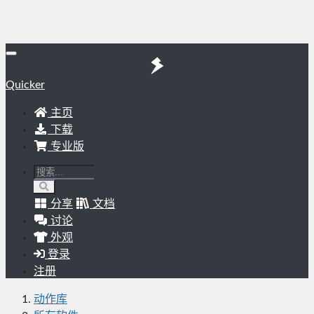
Quicker
主页
下载
专业版
分享
文档
讨论
外观
登录
注册
动作库