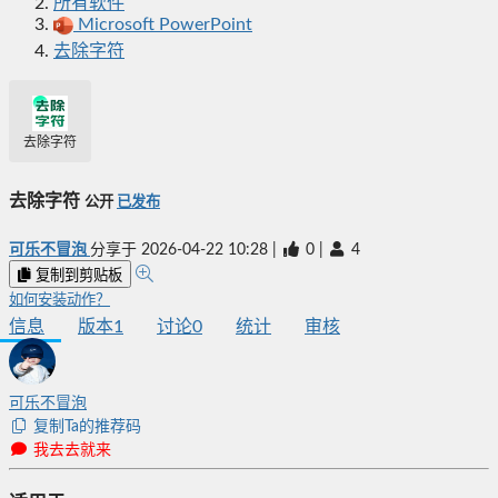
所有软件
Microsoft PowerPoint
去除字符
去除字符
去除字符
公开
已发布
可乐不冒泡
分享于
2026-04-22 10:28
|
0
|
4
复制到剪贴板
如何安装动作？
信息
版本
1
讨论
0
统计
审核
可乐不冒泡
复制Ta的推荐码
我去去就来