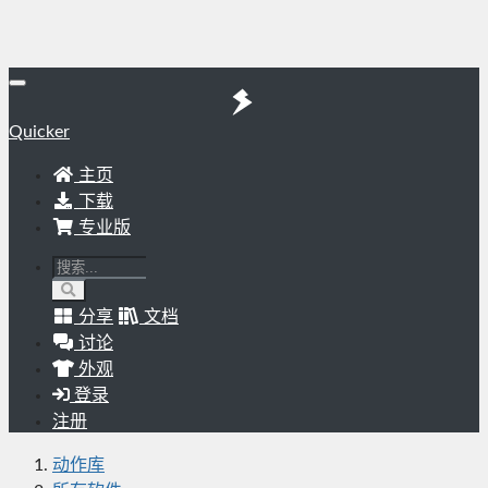
Quicker
主页
下载
专业版
分享
文档
讨论
外观
登录
注册
动作库