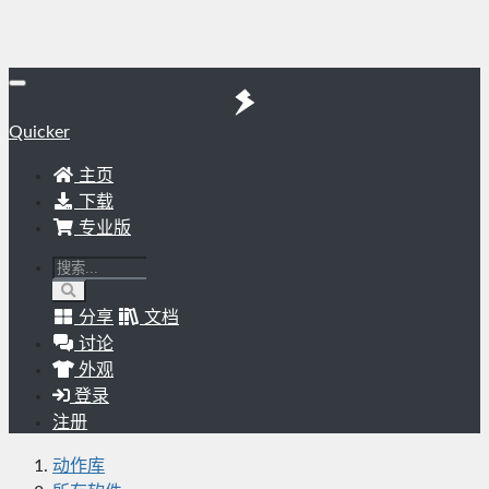
Quicker
主页
下载
专业版
分享
文档
讨论
外观
登录
注册
动作库