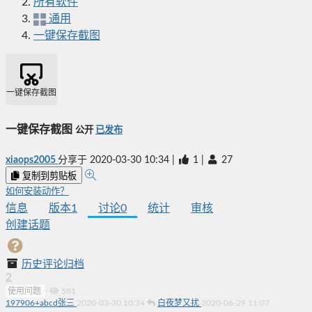
所有软件
通用
一键保存截图
一键保存截图
一键保存截图
公开
已发布
xiaops2005
分享于
2020-03-30 10:34
|
1
|
27
复制到剪贴板
如何安装动作？
信息
版本
1
讨论
0
统计
审核
创建话题
历史评论归档
2
使用问题
·
581
197906+abcd张三
2020-03-30 10:34
白夜梦又扰
2020-06-29 11:07