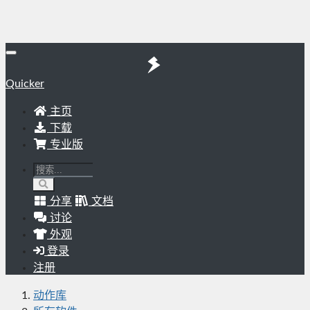
Quicker
主页
下载
专业版
分享
文档
讨论
外观
登录
注册
动作库