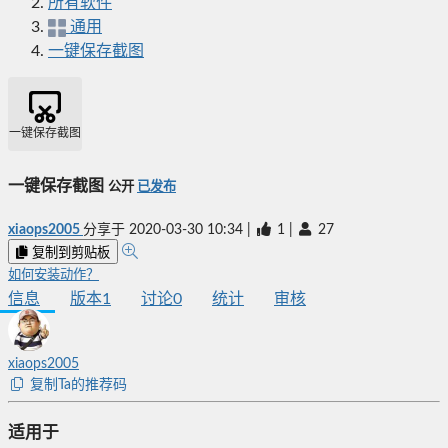
所有软件
通用
一键保存截图
一键保存截图
一键保存截图
公开
已发布
xiaops2005
分享于
2020-03-30 10:34
|
1
|
27
复制到剪贴板
如何安装动作？
信息
版本
1
讨论
0
统计
审核
xiaops2005
复制Ta的推荐码
适用于