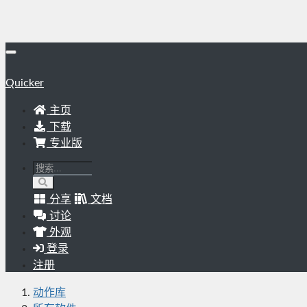
Quicker
主页
下载
专业版
分享
文档
讨论
外观
登录
注册
动作库