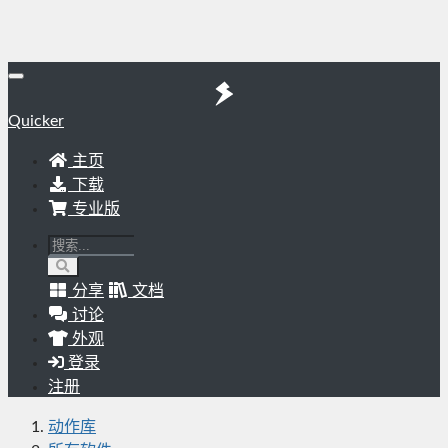
Quicker
主页
下载
专业版
分享
文档
讨论
外观
登录
注册
动作库