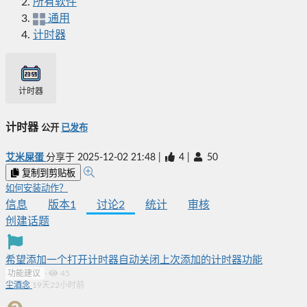
所有软件
通用
计时器
计时器
计时器
公开
已发布
艾米屎蛋
分享于
2025-12-02 21:48
|
4
|
50
复制到剪贴板
如何安装动作？
信息
版本
1
讨论
2
统计
审核
创建话题
希望添加一个打开计时器自动关闭上次添加的计时器功能
功能建议
·
45
尘酒念
19天22小时前