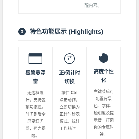
醒内容。
特色功能展示 (Highlights)
3
⇄
高度个性
极简悬浮
正/倒计时
化
窗
切换
右键菜单可
无边框设
按住
Ctrl
配置背景
计，支持置
点击动作，
色、字体、
顶与拖拽。
立即切换为
透明度及提
时间到后全
正计时秒表
示音，打造
屏变红闪
模式，统计
你的专属时
烁，强力提
工作耗时。
钟。
醒。