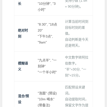
支持小数 (1.5h
长
"10分钟", "3
= 90分钟)。
小时"
计算当前时间到
"8:30", "18点
目标时刻的差
绝对时
20"
值。
刻
"下午3点",
自动判断是今天
"9am"
还是明天。
中文数字转阿拉
"九点半", "一
模糊语
伯数字。
刻钟"
义
"半"=30分, "一
"一个半小时"
刻"=15分。
匹配预设关键
"泡面" (预设)
词。
混合/预
"10m 喝水"
自动提取时间，
设
(带备注)
保留文字作为提