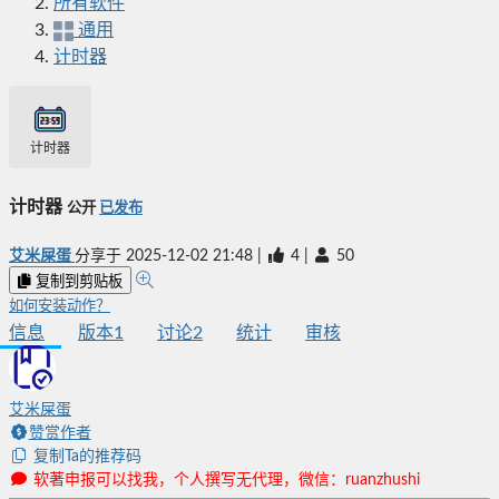
所有软件
通用
计时器
计时器
计时器
公开
已发布
艾米屎蛋
分享于
2025-12-02 21:48
|
4
|
50
复制到剪贴板
如何安装动作？
信息
版本
1
讨论
2
统计
审核
艾米屎蛋
赞赏作者
复制Ta的推荐码
软著申报可以找我，个人撰写无代理，微信：ruanzhushi