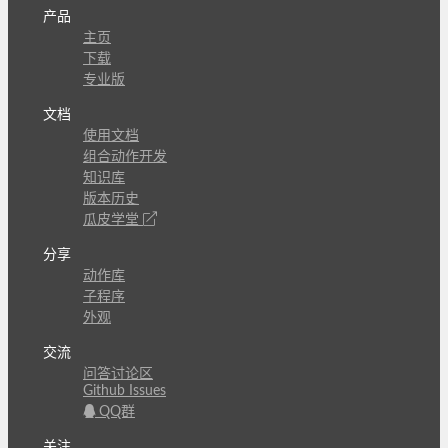
产品
主页
下载
专业版
文档
使用文档
组合动作开发
知识库
版本历史
瓜皮学堂
分享
动作库
子程序
外观
交流
问答讨论区
Github Issues
QQ群
关注