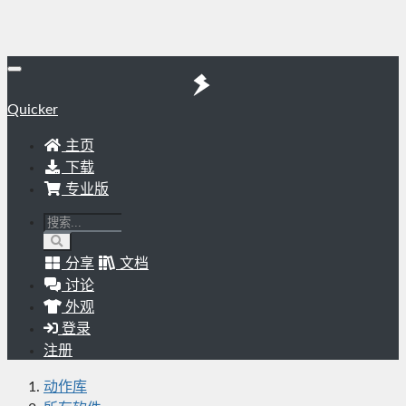
Quicker
主页
下载
专业版
分享
文档
讨论
外观
登录
注册
动作库