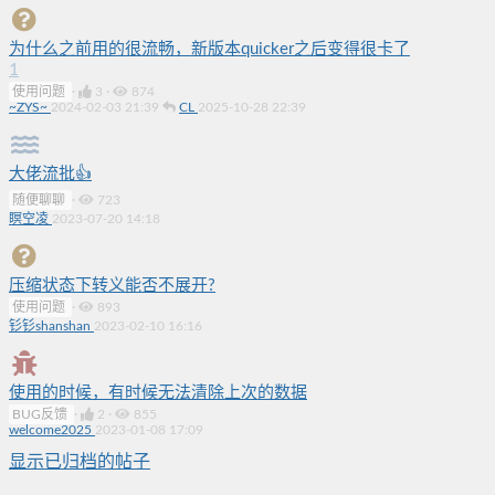
为什么之前用的很流畅，新版本quicker之后变得很卡了
1
使用问题
·
3
·
874
~ZYS~
2024-02-03 21:39
CL
2025-10-28 22:39
大佬流批👍
随便聊聊
·
723
瞑空凌
2023-07-20 14:18
压缩状态下转义能否不展开?
使用问题
·
893
钐钐shanshan
2023-02-10 16:16
使用的时候，有时候无法清除上次的数据
BUG反馈
·
2
·
855
welcome2025
2023-01-08 17:09
显示已归档的帖子