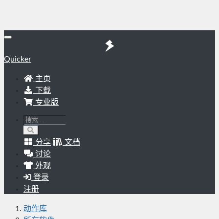
Quicker
主页
下载
专业版
分享
文档
讨论
外观
登录
注册
动作库