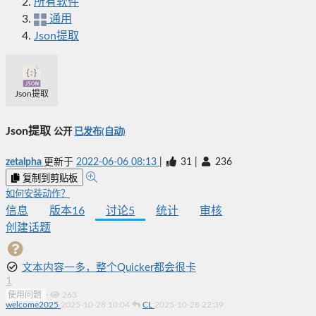
所有软件
通用
Json提取
Json提取
Json提取
公开
已发布(自动)
zetalpha
更新于
2022-06-06 08:13
|
31
|
236
复制到剪贴板
如何安装动作？
信息
版本
16
讨论
5
统计
审核
创建话题
文本内容一多，整个Quicker都会很卡
1
使用问题
·
263
welcome2025
2025-10-28 10:04
CL
2025-10-28 22:39