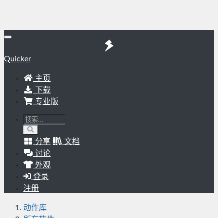
Quicker
主页
下载
专业版
分享
文档
讨论
外观
登录
注册
动作库