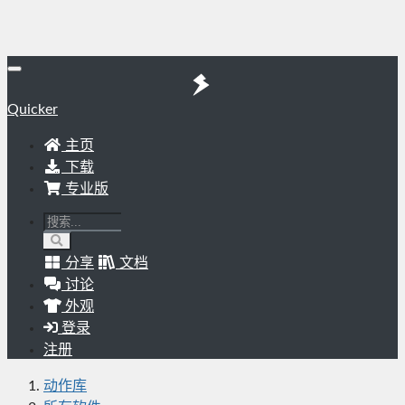
Quicker
主页
下载
专业版
分享
文档
讨论
外观
登录
注册
动作库