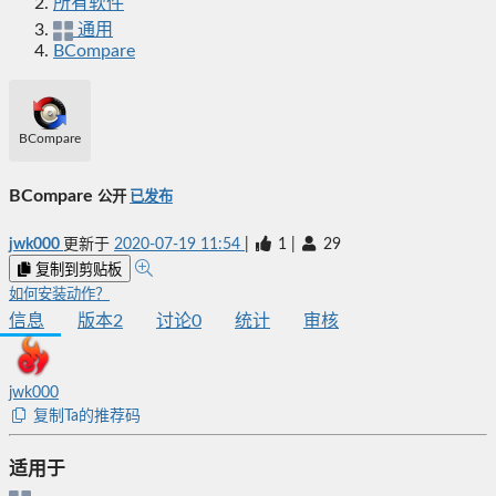
所有软件
通用
BCompare
BCompare
BCompare
公开
已发布
jwk000
更新于
2020-07-19 11:54
|
1
|
29
复制到剪贴板
如何安装动作？
信息
版本
2
讨论
0
统计
审核
jwk000
复制Ta的推荐码
适用于