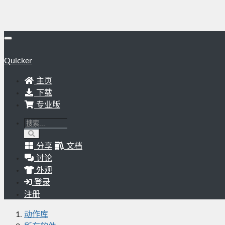
Quicker
主页
下载
专业版
分享
文档
讨论
外观
登录
注册
动作库