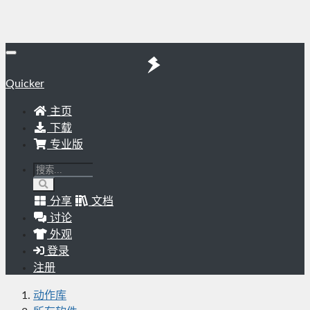
Quicker
主页
下载
专业版
分享
文档
讨论
外观
登录
注册
动作库