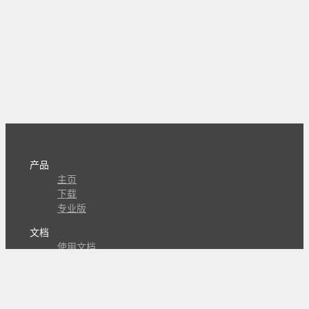
产品
主页
下载
专业版
文档
使用文档
组合动作开发
知识库
版本历史
瓜皮学堂