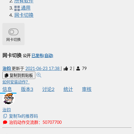
所有软件
通用
网卡切换
网卡切换
网卡切换
公开
已发布(自动)
治钧
更新于
2021-06-23 17:38
|
2
|
79
复制到剪贴板
如何安装动作？
信息
版本
3
讨论
2
统计
审核
治钧
复制Ta的推荐码
治钧动作交流群：50707700