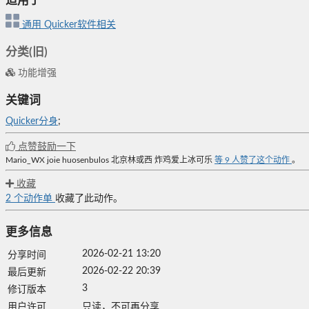
适用于
通用
Quicker软件相关
分类(旧)
功能增强
关键词
Quicker分身
;
点赞鼓励一下
Mario_WX
joie
huosenbulos
北京林或西
炸鸡爱上冰可乐
等
9
人赞了这个动作
。
收藏
2
个动作单
收藏了此动作。
更多信息
2026-02-21 13:20
分享时间
2026-02-22 20:39
最后更新
3
修订版本
用户许可
只读，不可再分享