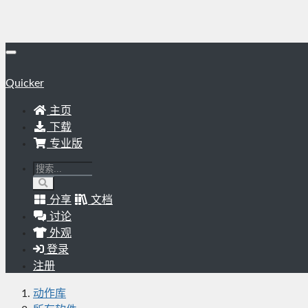
Quicker
主页
下载
专业版
分享
文档
讨论
外观
登录
注册
动作库