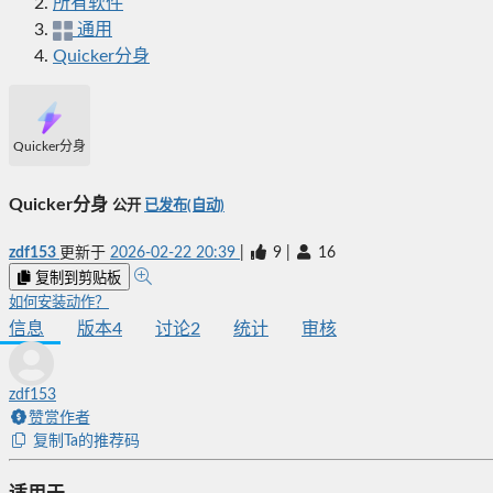
所有软件
通用
Quicker分身
Quicker分身
Quicker分身
公开
已发布(自动)
zdf153
更新于
2026-02-22 20:39
|
9
|
16
复制到剪贴板
如何安装动作？
信息
版本
4
讨论
2
统计
审核
zdf153
赞赏作者
复制Ta的推荐码