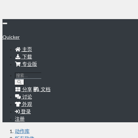
Quicker
主页
下载
专业版
分享
文档
讨论
外观
登录
注册
动作库