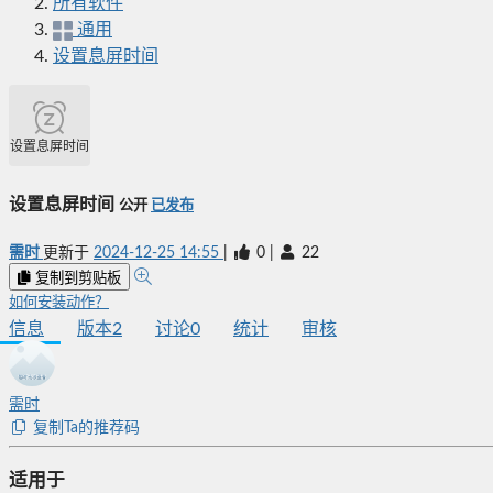
所有软件
通用
设置息屏时间
设置息屏时间
设置息屏时间
公开
已发布
需时
更新于
2024-12-25 14:55
|
0
|
22
复制到剪贴板
如何安装动作？
信息
版本
2
讨论
0
统计
审核
需时
复制Ta的推荐码
适用于