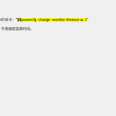
MD命令：
“
$$
powercfg -change -monitor-timeout-ac 1
”
，不用缩短息屏时间。