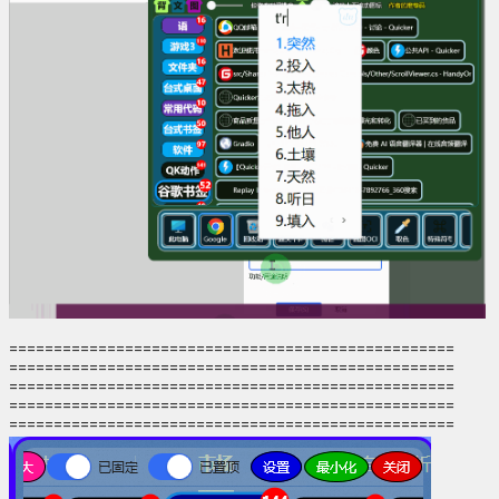
==================================================
==================================================
==================================================
==================================================
==================================================