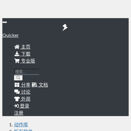
Quicker
主页
下载
专业版
分享
文档
讨论
外观
登录
注册
动作库