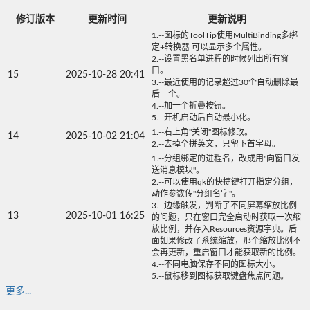
修订版本
更新时间
更新说明
1.--图标的ToolTip使用MultiBinding多绑
定+转换器 可以显示多个属性。
2.--设置黑名单进程的时候列出所有窗
口。
15
2025-10-28 20:41
3.--最近使用的记录超过30个自动删除最
后一个。
4.--加一个折叠按钮。
5.--开机启动后自动最小化。
1.--右上角"关闭"图标修改。
14
2025-10-02 21:04
2.--去掉全拼英文，只留下首字母。
1.--分组绑定的进程名，改成用"向窗口发
送消息模块"。
2.--可以使用qk的快捷键打开指定分组，
动作参数传"分组名字"。
3.--边缘触发，判断了不同屏幕缩放比例
13
2025-10-01 16:25
的问题，只在窗口完全启动时获取一次缩
放比例，并存入Resources资源字典。后
面如果修改了系统缩放，那个缩放比例不
会再更新，重启窗口才能获取新的比例。
4.--不同电脑保存不同的图标大小。
5.--鼠标移到图标获取键盘焦点问题。
更多...