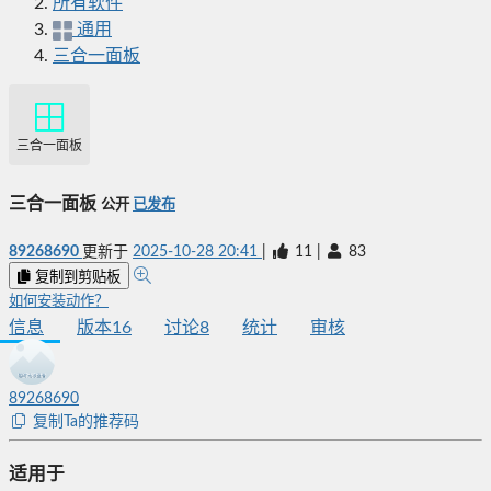
所有软件
通用
三合一面板
三合一面板
三合一面板
公开
已发布
89268690
更新于
2025-10-28 20:41
|
11
|
83
复制到剪贴板
如何安装动作？
信息
版本
16
讨论
8
统计
审核
89268690
复制Ta的推荐码
适用于