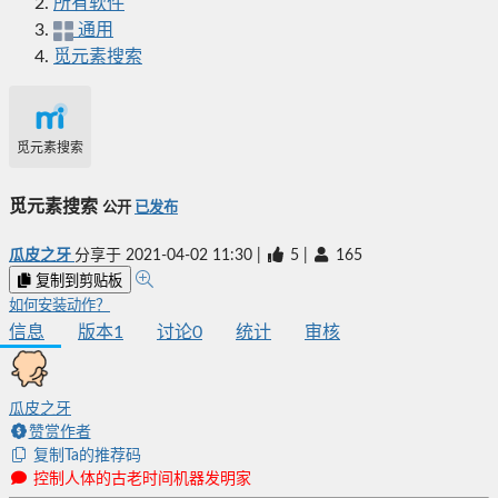
所有软件
通用
觅元素搜索
觅元素搜索
觅元素搜索
公开
已发布
瓜皮之牙
分享于
2021-04-02 11:30
|
5
|
165
复制到剪贴板
如何安装动作？
信息
版本
1
讨论
0
统计
审核
瓜皮之牙
赞赏作者
复制Ta的推荐码
控制人体的古老时间机器发明家