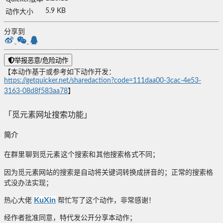
5.9 KB
动作大小
分享到
举报恶意/危险动作
【本动作基于或参考如下动作开发：
https://getquicker.net/sharedaction?code=111daa00-3cac-4e53-
3163-08d8f583aa78
】
「觅元素网址搜索功能」
简介
在群里聊到觅元素这个搜索和其他搜索格式不同；
因为觅元素网站的搜索是自动将关键词转换成拼音的；正常的搜索格
式没办法实现；
KuXin
热心大佬
帮忙写了这个动作，非常感谢！
经作者批准同意，特代发公开分享本动作；