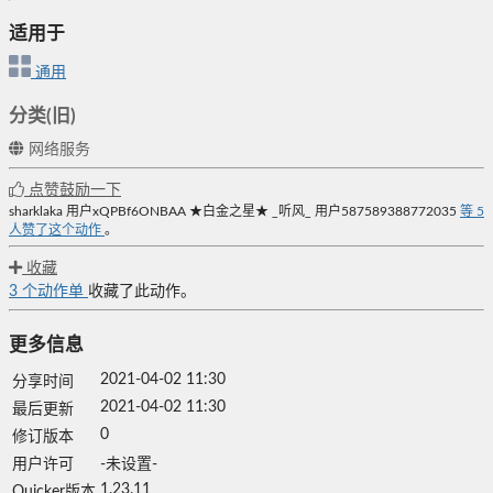
适用于
通用
分类(旧)
网络服务
点赞鼓励一下
sharklaka
用户xQPBf6ONBAA
★白金之星★
_听风_
用户587589388772035
等
5
人赞了这个动作
。
收藏
3
个动作单
收藏了此动作。
更多信息
2021-04-02 11:30
分享时间
2021-04-02 11:30
最后更新
0
修订版本
用户许可
-未设置-
1.23.11
Quicker版本