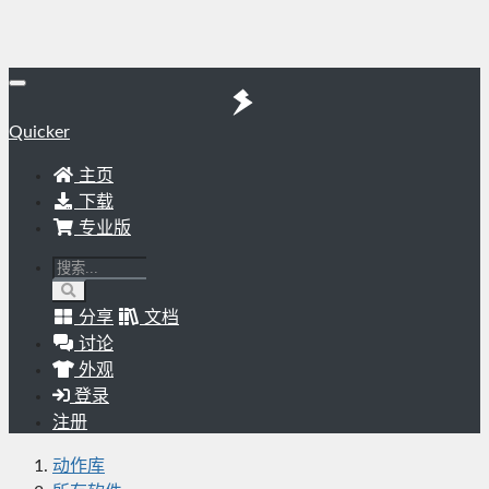
Quicker
主页
下载
专业版
分享
文档
讨论
外观
登录
注册
动作库