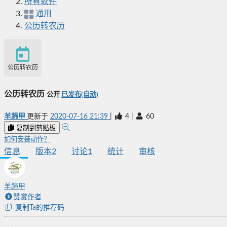
所有软件
通用
公历转农历
公历转农历
公历转农历
公开
已发布(自动)
羊蹄甲
更新于
2020-07-16 21:39
|
4
|
60
复制到剪贴板
如何安装动作？
信息
版本
2
讨论
1
统计
审核
羊蹄甲
赞赏作者
复制Ta的推荐码