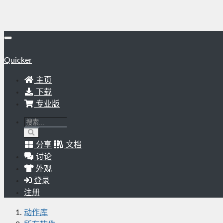
Quicker
主页
下载
专业版
分享
文档
讨论
外观
登录
注册
动作库