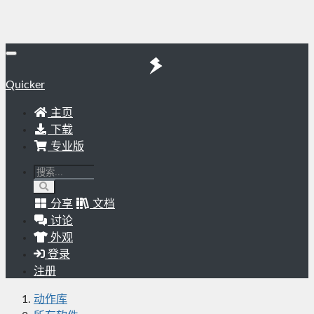
Quicker
主页
下载
专业版
分享
文档
讨论
外观
登录
注册
动作库