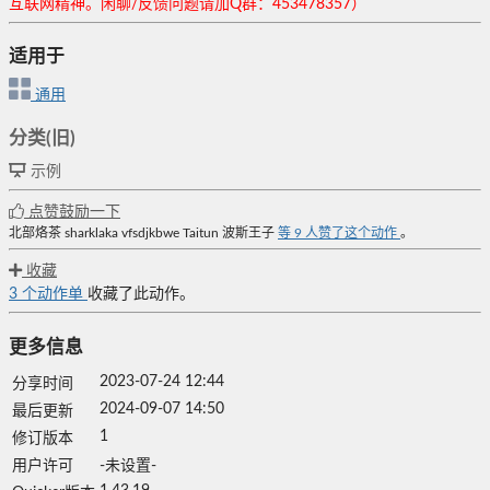
互联网精神。闲聊/反馈问题请加Q群：453478357）
适用于
通用
分类(旧)
示例
点赞鼓励一下
北部烙茶
sharklaka
vfsdjkbwe
Taitun
波斯王子
等
9
人赞了这个动作
。
收藏
3
个动作单
收藏了此动作。
更多信息
2023-07-24 12:44
分享时间
2024-09-07 14:50
最后更新
1
修订版本
用户许可
-未设置-