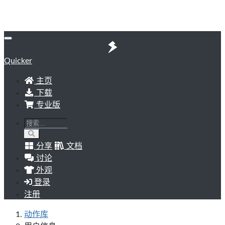
Quicker
主页
下载
专业版
分享
文档
讨论
外观
登录
注册
动作库