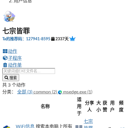
用户信息
七宗皆罪
Ta的推荐码：127941-8595
2337天
动作
子程序
动作单
搜索
共 3 个动作
分类：
全部 (3)
common (2)
msedge.exe (1)
适
分享
大
获
用
频
名称
用
人
小
赞
户
度
于
七宗
WiFi信息
搜索本电脑上所有