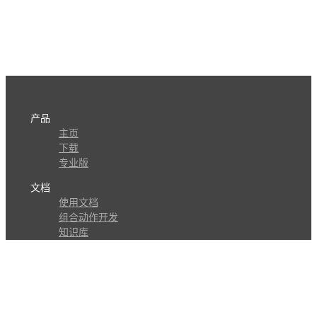
产品
主页
下载
专业版
文档
使用文档
组合动作开发
知识库
版本历史
瓜皮学堂
分享
动作库