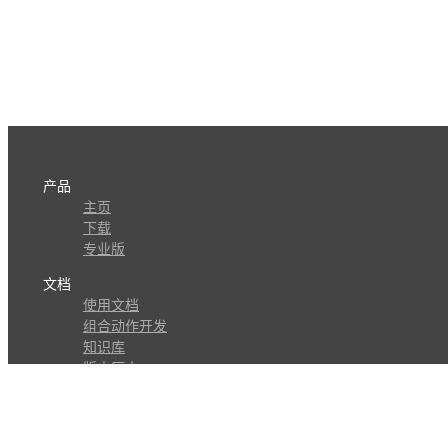
产品
主页
下载
专业版
文档
使用文档
组合动作开发
知识库
版本历史
瓜皮学堂
分享
动作库