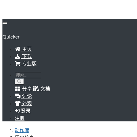
Quicker
主页
下载
专业版
分享
文档
讨论
外观
登录
注册
动作库