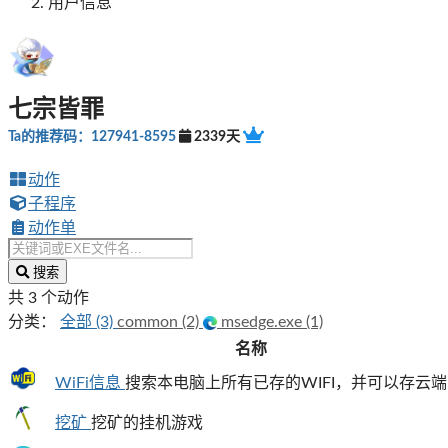
用户信息
七宗皆罪
Ta的推荐码：127941-8595
2339天
动作
子程序
动作单
搜索
共 3 个动作
分类：
全部 (3)
common (2)
msedge.exe (1)
名称
WiFi信息
搜索本电脑上所有已存的WIFI，并可以存云端
挖矿
挖矿的挂机游戏