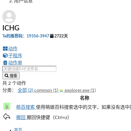
用户信息
ICHG
Ta的推荐码：19356-3947
2722天
动作
子程序
动作单
搜索
共 2 个动作
分类：
全部 (2)
common (1)
explorer.exe (1)
名称
萌百搜索
使用萌娘百科搜索选中的文字，如果没有选中
撤回
撤回快捷键（Ctrl+z）
首页