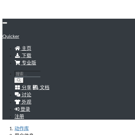
Quicker
主页
下载
专业版
分享
文档
讨论
外观
登录
注册
动作库