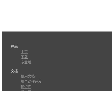
产品
主页
下载
专业版
文档
使用文档
组合动作开发
知识库
版本历史
瓜皮学堂
分享
动作库