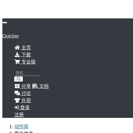
Quicker
主页
下载
专业版
分享
文档
讨论
外观
登录
注册
动作库