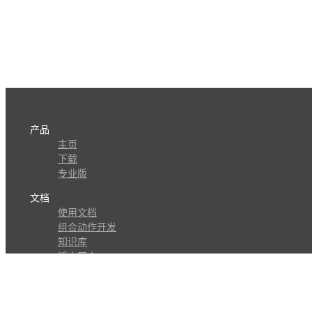
产品
主页
下载
专业版
文档
使用文档
组合动作开发
知识库
版本历史
瓜皮学堂
分享
动作库