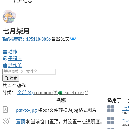
用户信息
七月柒月
Ta的推荐码：195118-3836
2231天
动作
子程序
动作单
搜索
共 4 个动作
分类：
全部 (4)
common (3)
excel.exe (1)
名称
适用于
七
pdf-to-jpg
将pdf文件转换为jpg格式图片
2022
七
置顶
将当前窗口置顶，并设置一点透明度。
2021