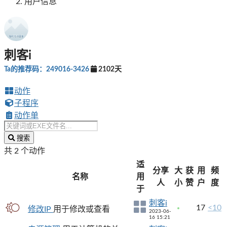
用户信息
刺客i
Ta的推荐码：249016-3426
2102天
动作
子程序
动作单
搜索
共 2 个动作
适
分享
大
获
用
频
名称
用
人
小
赞
户
度
于
刺客i
17
<10
修改IP
用于修改或查看
2023-06-
16 15:21