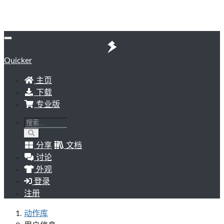
Quicker
主页
下载
专业版
分享
文档
讨论
外观
登录
注册
动作库