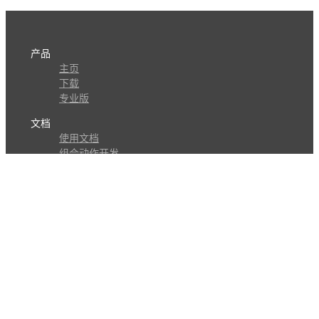
产品
主页
下载
专业版
文档
使用文档
组合动作开发
知识库
版本历史
瓜皮学堂
分享
动作库
子程序
外观
交流
问答讨论区