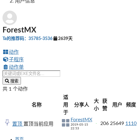
用户信息
ForestMX
Ta的推荐码：35785-3536
2639天
动作
子程序
动作单
搜索
共 1 个动作
适
大
获
名称
用
分享人
用户
频度
小
赞
于
ForestMX
206
25649
1110
置顶
置顶当前应用
2019-05-15
22:53
首页