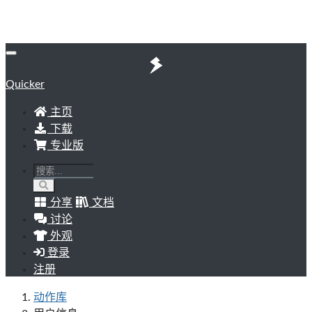
Quicker
主页
下载
专业版
分享
文档
讨论
外观
登录
注册
动作库