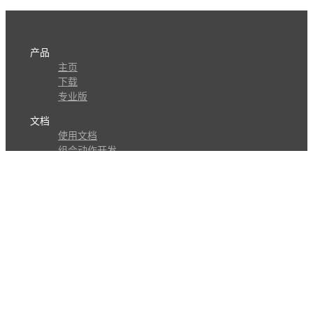
产品
主页
下载
专业版
文档
使用文档
组合动作开发
知识库
版本历史
瓜皮学堂
分享
动作库
子程序
外观
交流
问答讨论区