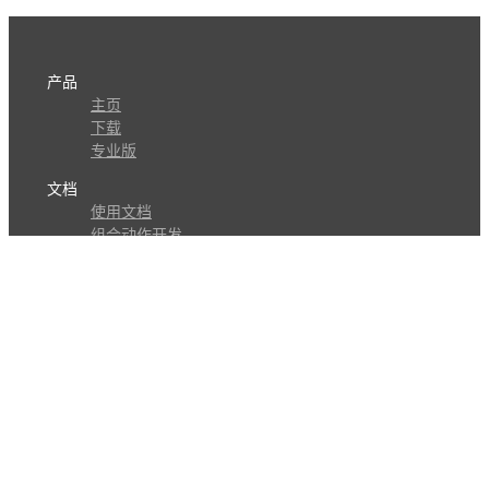
产品
主页
下载
专业版
文档
使用文档
组合动作开发
知识库
版本历史
瓜皮学堂
分享
动作库
子程序
外观
交流
问答讨论区