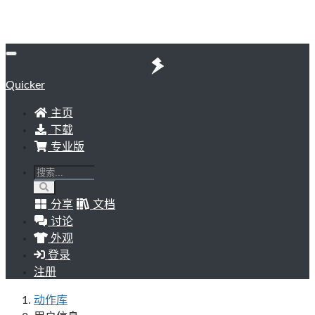
Quicker
主页
下载
专业版
分享
文档
讨论
外观
登录
注册
动作库