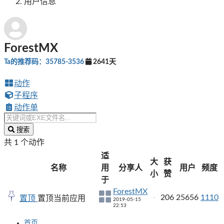
用户信息
ForestMX
Ta的推荐码：35785-3536
2641天
动作
子程序
动作单
搜索
共 1 个动作
适
大
获
名称
用
分享人
用户
频度
小
赞
于
ForestMX
206
25656
1110
置顶
置顶当前应用
2019-05-15
22:53
首页