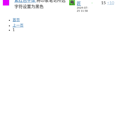
紫红色字体
将印象笔记所选
15
<10
匠
字符设置为黑色
2024-07-
25 11:58
首页
上一页
1