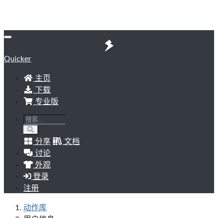
Quicker
主页
下载
专业版
分享
文档
讨论
外观
登录
注册
动作库