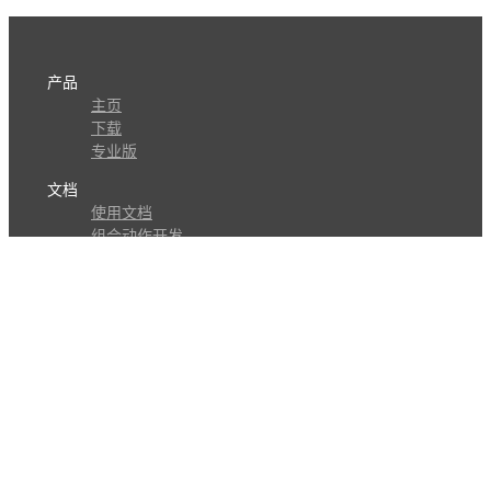
产品
主页
下载
专业版
文档
使用文档
组合动作开发
知识库
版本历史
瓜皮学堂
分享
动作库
子程序
外观
交流
问答讨论区