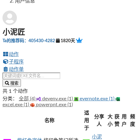
用户信息
小泥匠
Ta的推荐码：405430-4282
1820天
动作
子程序
动作单
搜索
共 1 个动作
分类：
全部 (4)
devenv.exe (1)
evernote.exe (1)
excel.exe (1)
powerpnt.exe (1)
适
分享
大
获
用
频
名称
用
人
小
赞
户
度
于
小泥