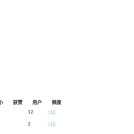
小
获赞
用户
频度
12
<10
2
<10