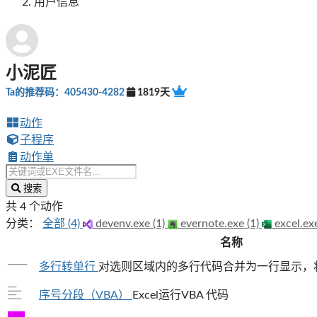
用户信息
小泥匠
Ta的推荐码：405430-4282
1819天
动作
子程序
动作单
搜索
共 4 个动作
分类：
全部 (4)
devenv.exe (1)
evernote.exe (1)
excel.ex
名称
多行转单行
对选则区域内的多行代码合并为一行显示，将
序号分段（VBA）
Excel运行VBA 代码