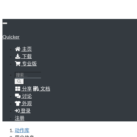
Quicker
主页
下载
专业版
分享
文档
讨论
外观
登录
注册
动作库