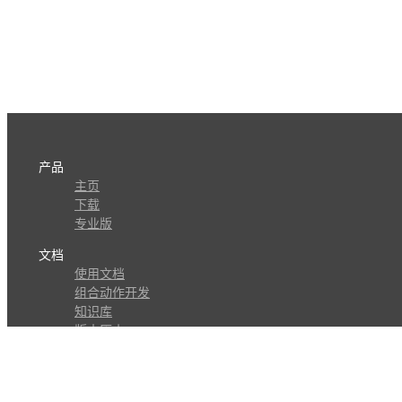
产品
主页
下载
专业版
文档
使用文档
组合动作开发
知识库
版本历史
瓜皮学堂
分享
动作库