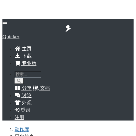
Quicker
主页
下载
专业版
分享
文档
讨论
外观
登录
注册
动作库