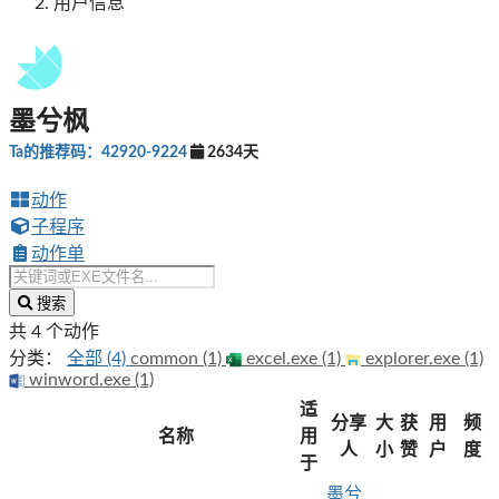
用户信息
墨兮枫
Ta的推荐码：42920-9224
2634天
动作
子程序
动作单
搜索
共 4 个动作
分类：
全部 (4)
common (1)
excel.exe (1)
explorer.exe (1)
winword.exe (1)
适
分享
大
获
用
频
名称
用
人
小
赞
户
度
于
墨兮