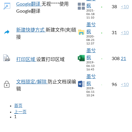
Google翻译
无视****使用
枫
38
<10
Google翻译
2021-
06-18
11:10
墨兮
新建快捷方式
新建文件(夹)链
枫
31
<10
接
2020-
08-21
12:37
墨兮
枫
308
21
打印区域
设置打印区域
2019-
06-13
16:45
墨兮
文档锁定/解除
防止文档误编
枫
96
<10
辑
2019-
06-11
10:24
首页
上一页
1