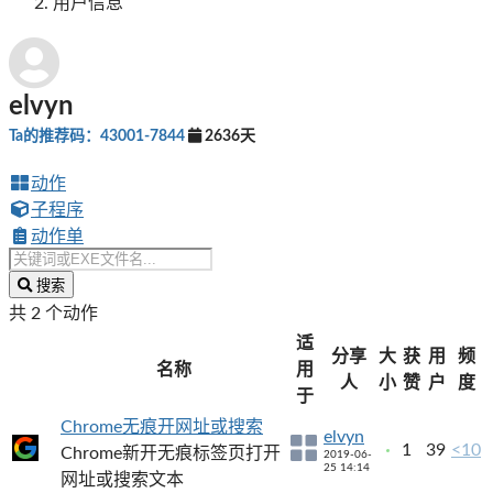
用户信息
elvyn
Ta的推荐码：43001-7844
2636天
动作
子程序
动作单
搜索
共 2 个动作
适
分享
大
获
用
频
名称
用
人
小
赞
户
度
于
Chrome无痕开网址或搜索
elvyn
1
39
<10
Chrome新开无痕标签页打开
2019-06-
25 14:14
网址或搜索文本