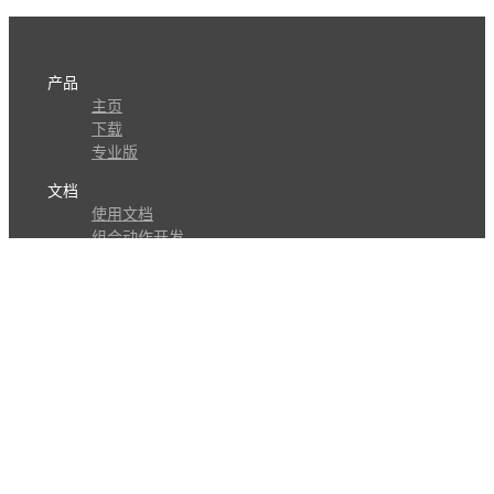
产品
主页
下载
专业版
文档
使用文档
组合动作开发
知识库
版本历史
瓜皮学堂
分享
动作库
子程序
外观
交流
问答讨论区