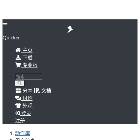
Quicker
主页
下载
专业版
分享
文档
讨论
外观
登录
注册
动作库