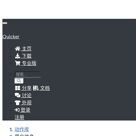
Quicker
主页
下载
专业版
分享
文档
讨论
外观
登录
注册
动作库