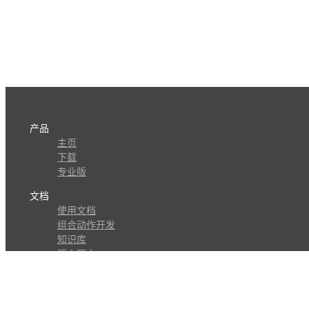
产品
主页
下载
专业版
文档
使用文档
组合动作开发
知识库
版本历史
瓜皮学堂
分享
动作库