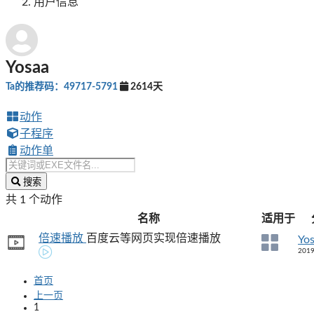
用户信息
Yosaa
Ta的推荐码：49717-5791
2614天
动作
子程序
动作单
搜索
共 1 个动作
名称
适用于
倍速播放
百度云等网页实现倍速播放
Yo
2019
首页
上一页
1