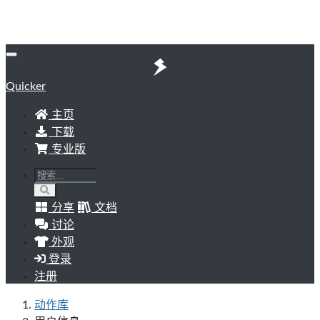
Quicker
主页
下载
专业版
分享
文档
讨论
外观
登录
注册
动作库