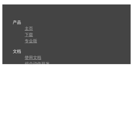
产品
主页
下载
专业版
文档
使用文档
组合动作开发
知识库
版本历史
瓜皮学堂
分享
动作库
子程序
外观
交流
问答讨论区