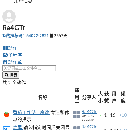
用户信息
Ra4GTr
Ta的推荐码：64022-2821
2567天
动作
子程序
动作单
搜索
共 2 个动作
适
大
获
用
频
名称
用
分享人
小
赞
户
度
于
Ra4GTr
番茄工作法 - 魔改
专注和休
1
16
<10
2023-03-
息的提示
31 23:50
Ra4GTr
熄屏
输入指定时间后关闭显