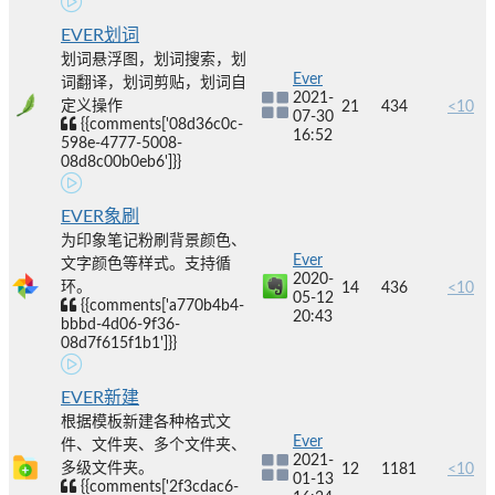
EVER划词
划词悬浮图，划词搜索，划
Ever
词翻译，划词剪贴，划词自
2021-
定义操作
21
434
<10
07-30
{{comments['08d36c0c-
16:52
598e-4777-5008-
08d8c00b0eb6']}}
EVER象刷
为印象笔记粉刷背景颜色、
Ever
文字颜色等样式。支持循
2020-
环。
14
436
<10
05-12
{{comments['a770b4b4-
20:43
bbbd-4d06-9f36-
08d7f615f1b1']}}
EVER新建
根据模板新建各种格式文
Ever
件、文件夹、多个文件夹、
2021-
多级文件夹。
12
1181
<10
01-13
{{comments['2f3cdac6-