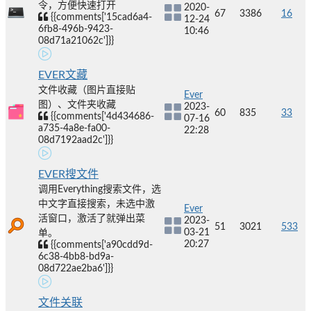
令，方便快速打开
2020-
67
3386
16
{{comments['15cad6a4-
12-24
6fb8-496b-9423-
10:46
08d71a21062c']}}
EVER文藏
文件收藏（图片直接贴
Ever
图）、文件夹收藏
2023-
60
835
33
{{comments['4d434686-
07-16
a735-4a8e-fa00-
22:28
08d7192aad2c']}}
EVER搜文件
调用Everything搜索文件，选
中文字直接搜索，未选中激
Ever
活窗口，激活了就弹出菜
2023-
51
3021
533
03-21
单。
20:27
{{comments['a90cdd9d-
6c38-4bb8-bd9a-
08d722ae2ba6']}}
文件关联