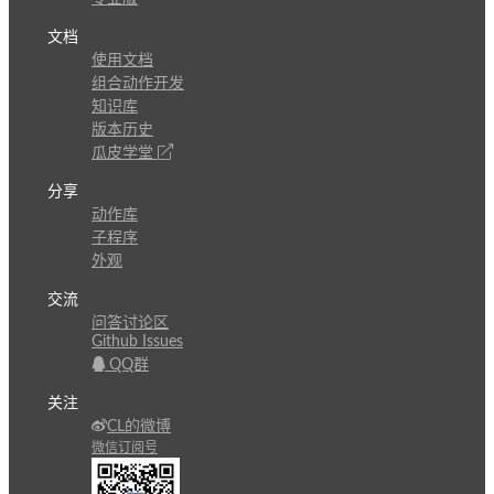
文档
使用文档
组合动作开发
知识库
版本历史
瓜皮学堂
分享
动作库
子程序
外观
交流
问答讨论区
Github Issues
QQ群
关注
CL的微博
微信订阅号