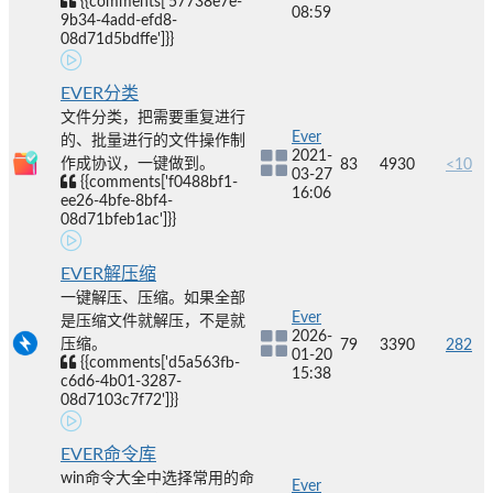
{{comments['57738e7e-
08:59
9b34-4add-efd8-
08d71d5bdffe']}}
EVER分类
文件分类，把需要重复进行
Ever
的、批量进行的文件操作制
2021-
作成协议，一键做到。
83
4930
<10
03-27
{{comments['f0488bf1-
16:06
ee26-4bfe-8bf4-
08d71bfeb1ac']}}
EVER解压缩
一键解压、压缩。如果全部
Ever
是压缩文件就解压，不是就
2026-
压缩。
79
3390
282
01-20
{{comments['d5a563fb-
15:38
c6d6-4b01-3287-
08d7103c7f72']}}
EVER命令库
win命令大全中选择常用的命
Ever