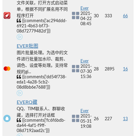
文件关联，打开方式启动菜
Ever
单，根据不同扩展名用不同
2021-
程序打开
30
333
66
04-22
{{comments['ac294ddd-
08:45
6921-4b63-bf73-
08d72779482d']}}
EVER批图
图片批量处理。为选中的文
件进行批量加水印、裁剪、
Ever
调色、设度等处理。支持常
2021-
28
2895
16
07-30
规的gi...
15:36
{{comments['dd54f738-
eda1-4a28-5cb2-
08d8bb6e7688']}}
EVERQ藏
QQ、TIM联系人、群聊收
Ever
藏，选择打开对话框
2021-
26
227
13
{{comments['fc6f6bdb-
05-31
da44-4af1-f9ff-
19:08
08d7192aad2c']}}