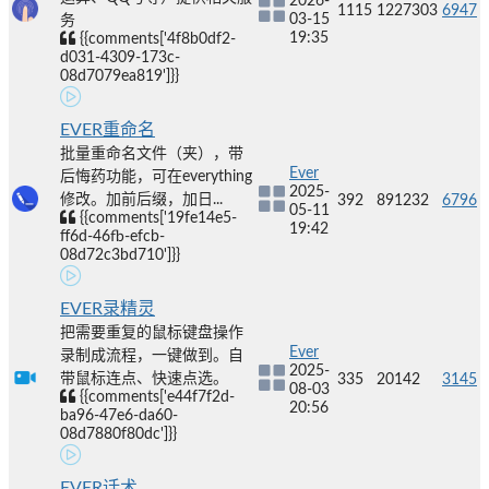
2026-
1115
1227303
6947
03-15
务
19:35
{{comments['4f8b0df2-
d031-4309-173c-
08d7079ea819']}}
EVER重命名
批量重命名文件（夹），带
Ever
后悔药功能，可在everything
2025-
修改。加前后缀，加日...
392
891232
6796
05-11
{{comments['19fe14e5-
19:42
ff6d-46fb-efcb-
08d72c3bd710']}}
EVER录精灵
把需要重复的鼠标键盘操作
Ever
录制成流程，一键做到。自
2025-
带鼠标连点、快速点选。
335
20142
3145
08-03
{{comments['e44f7f2d-
20:56
ba96-47e6-da60-
08d7880f80dc']}}
EVER话术