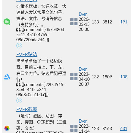
⏎话术模板，快速收藏，快
速输入发送常用交流句子、
Ever
短语、文件、号码等信息
2026-
133
3812
191
03-15
（支持多行）。
20:30
{{comments['0b7e480d-
5c12-4510-47b9-
08d720bda2d4']}}
EVER贴边
简简单单做了一个贴边隐
藏，目前支持上、下、左、
Ever
右四个方位。贴边后记得运
2023-
132
1809
108
04-10
行！
20:37
{{comments['220cf915-
8c6b-44f5-a311-
08d8c0cb1b0a']}}
EVER截图
（延时）截图、贴图、存
Ever
图、搜图、OCR识别（二维
2022-
码、文本）
123
8163
631
11-14