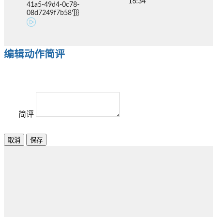
16:34
41a5-49d4-0c78-
08d7249f7b58']}}
编辑动作简评
简评
取消
保存