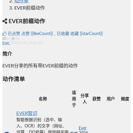
动作单
EVER前缀动作
EVER前缀动作
已点赞
点赞
{{likeCount}}
已收藏
收藏
{{starCount}}
24
46
Ever
2021-01-26 01:23
简介
EVER分享的所有带EVER前缀的动作
动作清单
适
分享
名称
用
获赞
用户
频度
人
于
EVER智识
智能根据识别（选中、输
入、OCR）的文字（网址、
Ever
运算、QQ号等）提供相关服