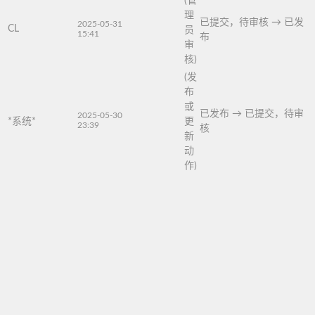
(管
理
已提交，待审核
→
已发
2025-05-31
CL
员
15:41
布
审
核)
(发
布
或
已发布
→
已提交，待审
2025-05-30
*系统*
更
23:39
核
新
动
作)