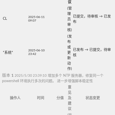
议
(管
理
已提交，待审核
→
已发
2025-06-11
CL
员
09:07
布
审
核)
(发
布
或
已发布
→
已提交，待审
2025-06-10
*系统*
更
23:42
核
新
动
作)
版本
1
2025/5/30 23:39:10
增加多个 NTP 服务器，修复同一个
powershell 环境执行多次的问题。 进一步增强脚本稳定性
意
见
操作人
时间
分值
及
状态变更
建
议