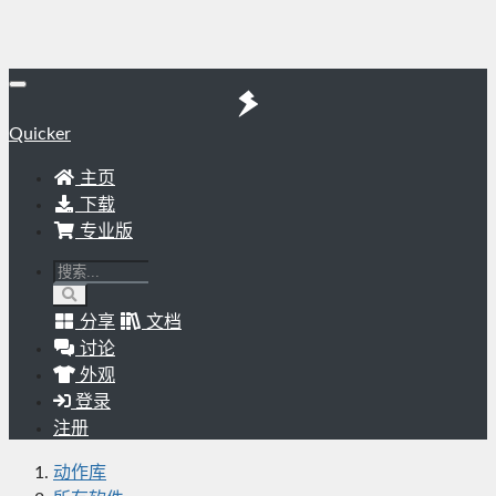
Quicker
主页
下载
专业版
分享
文档
讨论
外观
登录
注册
动作库