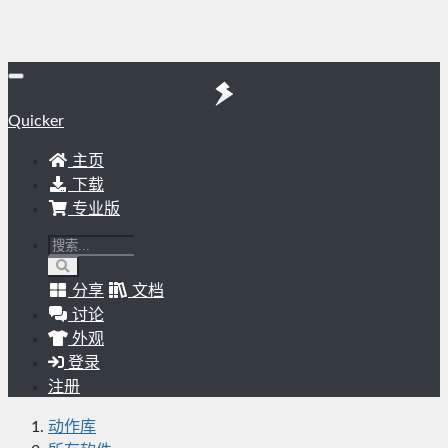
Quicker
主页
下载
专业版
分享
文档
讨论
外观
登录
注册
动作库