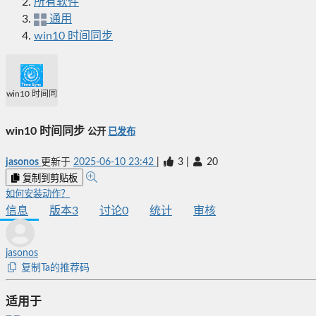
所有软件
通用
win10 时间同步
win10 时间同步
win10 时间同步
公开
已发布
jasonos
更新于
2025-06-10 23:42
|
3
|
20
复制到剪贴板
如何安装动作？
信息
版本
3
讨论
0
统计
审核
jasonos
复制Ta的推荐码
适用于